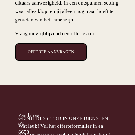
elkaars aanwezigheid. In een ontspannen setting
waar alles klopt en jij alleen nog maar hoeft te
genieten van het samenzijn.
Vraag nu vrijblijvend een offerte aan!
OFFERTE AANVRAGEN
Zandstraat
GEÏNTERESSEERD IN ONZE DIENSTEN?
93
Wat leuk! Vul het offerteformulier in en
6658
dan komen we zo snel mogelijk bij je terug