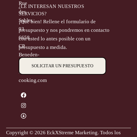
Rue
¿LE INTERESAN NUESTROS
des
SERVICIOS?
Sables
¡Qué bien! Rellene el formulario de
93
presupuesto y nos pondremos en contacto
6658
con usted lo antes posible con un
CP,
presupuesto a medida.
Beneden-
Leeuwen
SOLICITAR UN PRESUPUESTO
M.
info@goodlooking-
cooking.com
Copyright © 2026 EckXStreme Marketing.
Todos los