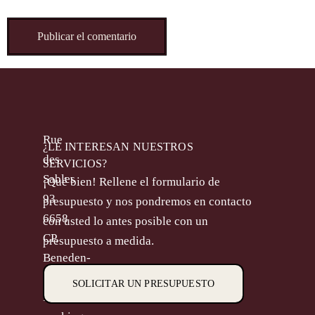
Rue
¿LE INTERESAN NUESTROS
des
SERVICIOS?
Sables
¡Qué bien! Rellene el formulario de
93
presupuesto y nos pondremos en contacto
6658
con usted lo antes posible con un
CP,
presupuesto a medida.
Beneden-
Leeuwen
SOLICITAR UN PRESUPUESTO
M.
info@goodlooking-