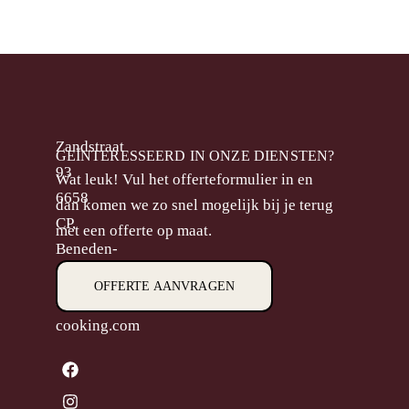
Zandstraat
GEÏNTERESSEERD IN ONZE DIENSTEN?
93
Wat leuk! Vul het offerteformulier in en
6658
dan komen we zo snel mogelijk bij je terug
CP,
met een offerte op maat.
Beneden-
Leeuwen
OFFERTE AANVRAGEN
M.
info@goodlooking-
cooking.com