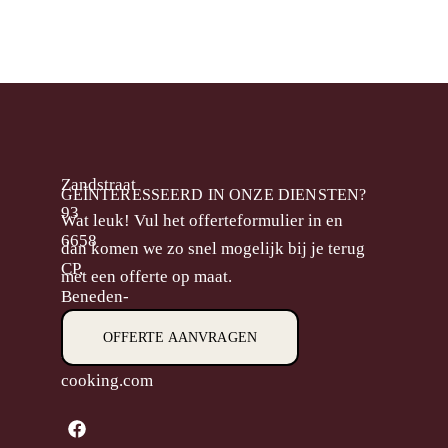
Zandstraat
GEÏNTERESSEERD IN ONZE DIENSTEN?
93
Wat leuk! Vul het offerteformulier in en
6658
dan komen we zo snel mogelijk bij je terug
CP,
met een offerte op maat.
Beneden-
Leeuwen
OFFERTE AANVRAGEN
M.
info@goodlooking-
cooking.com